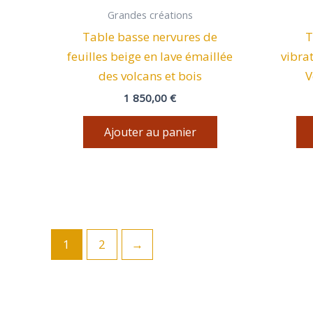
Grandes créations
Table basse nervures de
T
feuilles beige en lave émaillée
vibra
des volcans et bois
V
1 850,00
€
Ajouter au panier
1
2
→