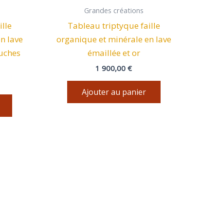
Grandes créations
lle
Tableau triptyque faille
n lave
organique et minérale en lave
ouches
émaillée et or
1 900,00
€
Ajouter au panier