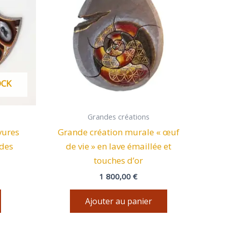
OCK
Grandes créations
vures
Grande création murale « œuf
 des
de vie » en lave émaillée et
touches d’or
1 800,00
€
Ajouter au panier