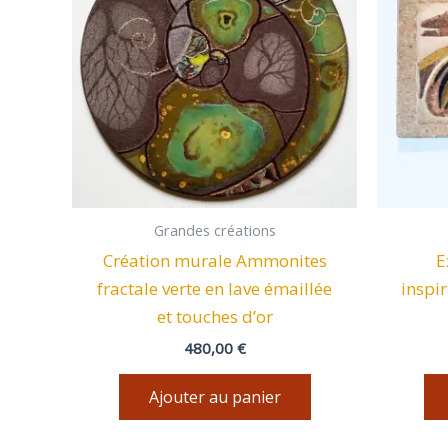
Grandes créations
Création murale Ammonites
E
fractale verte en lave émaillée
inspir
et touches d’or
480,00
€
Ajouter au panier