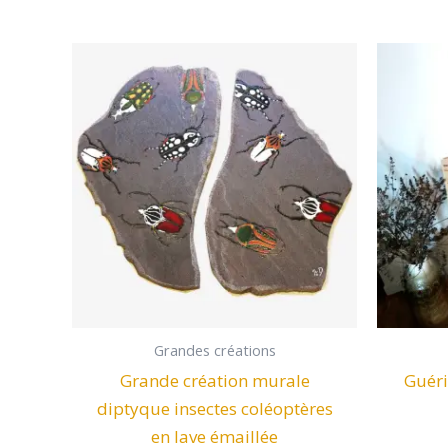
Grandes créations
Grande création murale
Guéri
diptyque insectes coléoptères
en lave émaillée