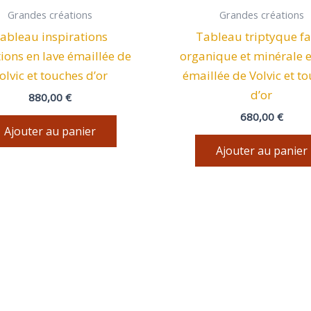
Grandes créations
Grandes créations
ableau inspirations
Tableau triptyque fai
tions en lave émaillée de
organique et minérale e
olvic et touches d’or
émaillée de Volvic et t
d’or
880,00
€
680,00
€
Ajouter au panier
Ajouter au panier