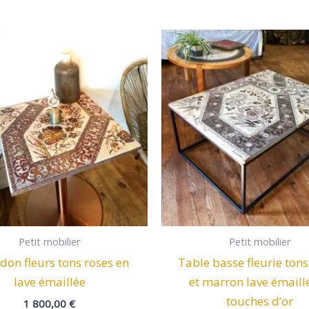
Petit mobilier
Petit mobilier
don fleurs tons roses en
Table basse fleurie tons
lave émaillée
et marron lave émaillé
touches d’or
1 800,00
€