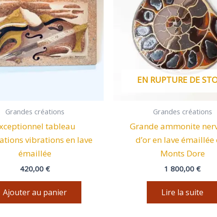
EN RUPTURE DE ST
Grandes créations
Grandes créations
xceptionnel tableau
Grande ammonite ner
ations vibrations en lave
d’or en lave émaillée
émaillée
Monts Dore
420,00
€
1 800,00
€
Ajouter au panier
Lire la suite