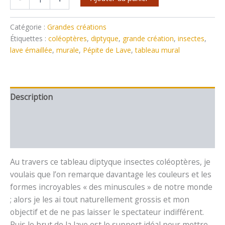
Catégorie :
Grandes créations
Étiquettes :
coléoptères
,
diptyque
,
grande création
,
insectes
,
lave émaillée
,
murale
,
Pépite de Lave
,
tableau mural
Description
Informations complémentaires
Avis (0)
Au travers ce tableau diptyque insectes coléoptères, je
voulais que l’on remarque davantage les couleurs et les
formes incroyables « des minuscules » de notre monde
; alors je les ai tout naturellement grossis et mon
objectif et de ne pas laisser le spectateur indifférent.
Puis le brut de la lave est le support idéal pour mettre